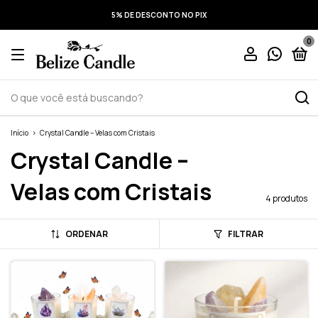
5% DE DESCONTO NO PIX
0
Início
>
Crystal Candle – Velas com Cristais
Crystal Candle –
Velas com Cristais
4 produtos
ORDENAR
FILTRAR