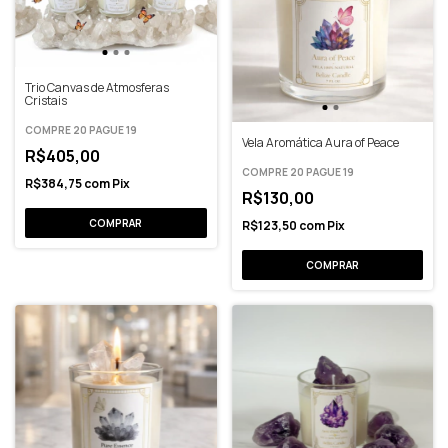
Trio Canvas de Atmosferas
Cristais
COMPRE 20 PAGUE 19
Vela Aromática Aura of Peace
R$405,00
COMPRE 20 PAGUE 19
R$384,75
com
Pix
R$130,00
R$123,50
com
Pix