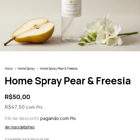
Início
>
Home Spray
>
Home Spray Pear & Freesia
Home Spray Pear & Freesia
R$50,00
R$47,50
com
Pix
5% de desconto
pagando com Pix
Ver mais detalhes
COMPRE 20 E PAGUE 19!