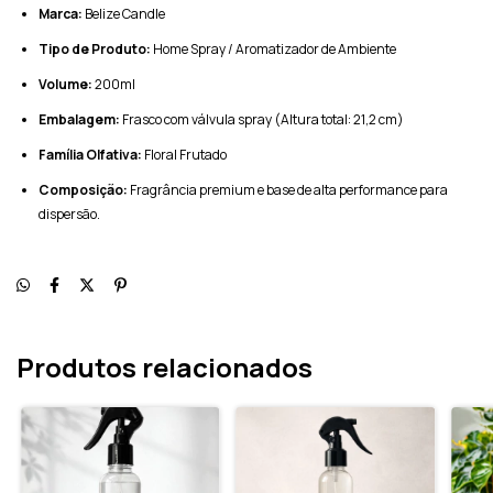
Marca:
Belize Candle
Tipo de Produto:
Home Spray / Aromatizador de Ambiente
Volume:
200ml
Embalagem:
Frasco com válvula spray (Altura total: 21,2 cm)
Família Olfativa:
Floral Frutado
Composição:
Fragrância premium e base de alta performance para
dispersão.
Produtos relacionados