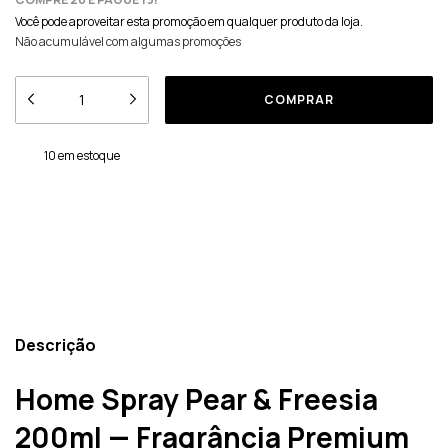
Você pode aproveitar esta promoção em qualquer produto da loja.
Não acumulável com algumas promoções
10
em estoque
Meios de envio
ALTERAR CEP
Entregas para o CEP:
CALCULAR
Descrição
Home Spray Pear & Freesia
200ml — Fragrância Premium