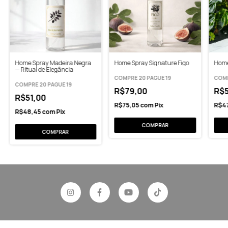
Home Spray Madeira Negra
Home Spray Signature Figo
Home
— Ritual de Elegância
COMPRE 20 PAGUE 19
COMP
COMPRE 20 PAGUE 19
R$79,00
R$
R$51,00
R$75,05
com
Pix
R$4
R$48,45
com
Pix