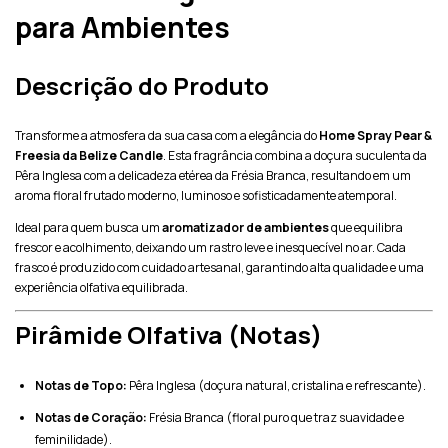
para Ambientes
Descrição do Produto
Transforme a atmosfera da sua casa com a elegância do
Home Spray Pear &
Freesia da Belize Candle
. Esta fragrância combina a doçura suculenta da
Pêra Inglesa com a delicadeza etérea da Frésia Branca, resultando em um
aroma floral frutado moderno, luminoso e sofisticadamente atemporal.
Ideal para quem busca um
aromatizador de ambientes
que equilibra
frescor e acolhimento, deixando um rastro leve e inesquecível no ar. Cada
frasco é produzido com cuidado artesanal, garantindo alta qualidade e uma
experiência olfativa equilibrada.
Pirâmide Olfativa (Notas)
Notas de Topo:
Pêra Inglesa (doçura natural, cristalina e refrescante).
Notas de Coração:
Frésia Branca (floral puro que traz suavidade e
feminilidade).