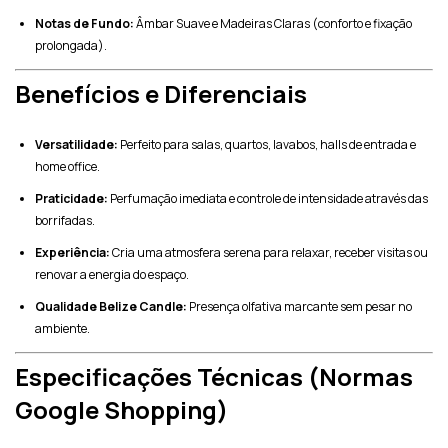
Notas de Fundo:
Âmbar Suave e Madeiras Claras (conforto e fixação
prolongada).
Benefícios e Diferenciais
Versatilidade:
Perfeito para salas, quartos, lavabos, halls de entrada e
home office.
Praticidade:
Perfumação imediata e controle de intensidade através das
borrifadas.
Experiência:
Cria uma atmosfera serena para relaxar, receber visitas ou
renovar a energia do espaço.
Qualidade Belize Candle:
Presença olfativa marcante sem pesar no
ambiente.
Especificações Técnicas (Normas
Google Shopping)